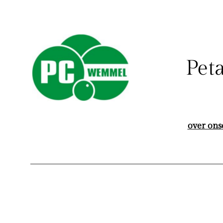
Aller
au
contenu
Pet
over ons