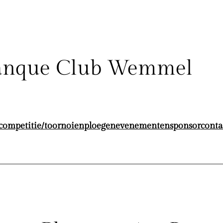
anque Club Wemmel
competitie/toornoien
ploegen
evenementen
sponsor
conta